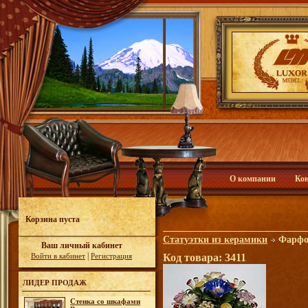
О компании
Ко
Корзина пуста
Статуэтки из керамики
Фарфо
Ваш личный кабинет
|
Войти в кабинет
Регистрация
Код товара: 3411
ЛИДЕР ПРОДАЖ
Стенка со шкафами