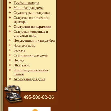
Тумбы и комоды
Мини бар для дома
Скульптуры и статуэтки
Статуетка из литьевого
мрамора
Статуэтки из керамики
Статуэтки животных и
статуэтки птиц
Подсвечники и канделябры
Часы для дома
Зеркала
Светильники для дома
Посуда
Шкатулки
Композиции из живых
цветов
Аксессуары для дома