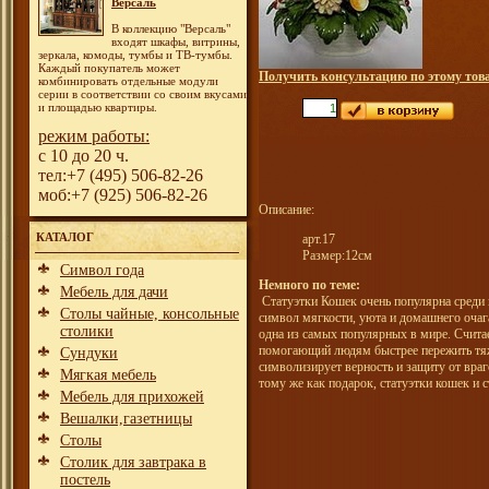
Версаль
В коллекцию "Версаль"
входят шкафы, витрины,
зеркала, комоды, тумбы и ТВ-тумбы.
Каждый покупатель может
Получить консультацию по этому тов
комбинировать отдельные модули
серии в соответствии со своим вкусами
и площадью квартиры.
режим работы:
с 10 до 20 ч.
тел:+7 (495) 506-82-26
моб:+7 (925) 506-82-26
Описание:
КАТАЛОГ
арт.17
Размер:12см
Символ года
Немного по теме:
Мебель для дачи
Статуэтки Кошек очень популярна среди 
Столы чайные, консольные
символ мягкости, уюта и домашнего очаг
столики
одна из самых популярных в мире. Считае
помогающий людям быстрее пережить тяж
Сундуки
символизирует верность и защиту от враг
Мягкая мебель
тому же как подарок, статуэтки кошек и 
Мебель для прихожей
Вешалки,газетницы
Столы
Столик для завтрака в
постель