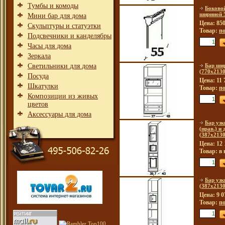
Тумбы и комоды
Боковой
шириной 
Мини бар для дома
Цена: 850
Скульптуры и статуэтки
Товар:
по
Подсвечники и канделябры
Часы для дома
Зеркала
Светильники для дома
Бар шир
(770х2130
Посуда
Цена: 11 
Шкатулки
Товар:
по
Композиции из живых
цветов
Аксессуары для дома
Бар узк
(прав.) и 
(387х2130
Цена: 12 
Товар: в
Бар узк
(387х2130
Цена: 9 0
Товар:
по