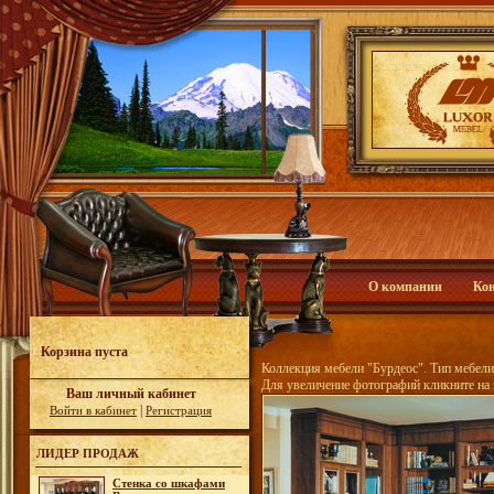
О компании
Ко
Корзина пуста
Коллекция мебели "Бурдеос". Тип мебели 
Для увеличение фотографий кликните на 
Ваш личный кабинет
|
Войти в кабинет
Регистрация
ЛИДЕР ПРОДАЖ
Стенка со шкафами