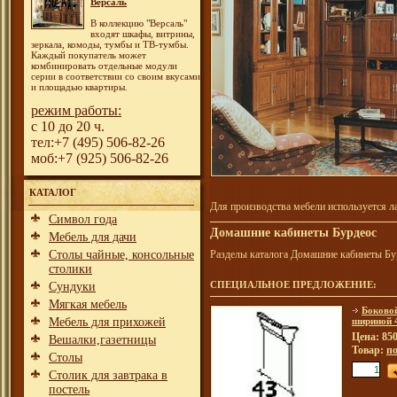
Версаль
В коллекцию "Версаль"
входят шкафы, витрины,
зеркала, комоды, тумбы и ТВ-тумбы.
Каждый покупатель может
комбинировать отдельные модули
серии в соответствии со своим вкусами
и площадью квартиры.
режим работы:
с 10 до 20 ч.
тел:+7 (495) 506-82-26
моб:+7 (925) 506-82-26
КАТАЛОГ
Для производства мебели используется л
Символ года
Домашние кабинеты Бурдеос
Мебель для дачи
Столы чайные, консольные
Разделы каталога Домашние кабинеты Бу
столики
СПЕЦИАЛЬНОЕ ПРЕДЛОЖЕНИЕ:
Сундуки
Мягкая мебель
Боковой
Мебель для прихожей
шириной 
Цена: 850
Вешалки,газетницы
Товар:
по
Столы
Столик для завтрака в
постель