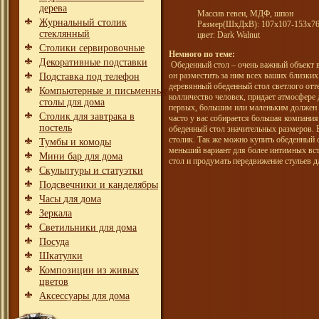
дерева
Массив гевеи, МДФ, шпон
Журнальный столик
Размер(ШхДхВ): 107х107-153х76
стеклянный
цвет: Dark Walnut
Столики сервировочные
Немного по теме:
Декоративные подставки
Обеденный стол – очень важный объект в
он разместить за ним всех ваших близки
Подставка под телефон
деревянный обеденный стол светлого отт
Компьютерные и письменные
колличество человек, придает атмосфере 
столы для дома
первых, большим или маленьким должен б
Столик для завтрака в
часто у вас собирается большая компания
постель
обеденный стол значительных размеров. 
столик. Так же можно купить обеденный с
Тумбы и комоды
меньший вариант для более интимных встр
Мини бар для дома
стол и продумать передвижение стульев д
Скульптуры и статуэтки
Подсвечники и канделябры
Часы для дома
Зеркала
Светильники для дома
Посуда
Шкатулки
Композиции из живых
цветов
Аксессуары для дома