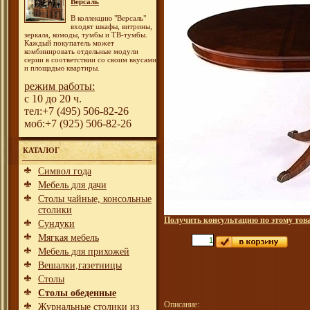
Версаль
В коллекцию "Версаль"
входят шкафы, витрины,
зеркала, комоды, тумбы и ТВ-тумбы.
Каждый покупатель может
комбинировать отдельные модули
серии в соответствии со своим вкусами
и площадью квартиры.
режим работы:
с 10 до 20 ч.
тел:+7 (495) 506-82-26
моб:+7 (925) 506-82-26
КАТАЛОГ
Символ года
Мебель для дачи
Столы чайные, консольные
столики
Получить консультацию по этому тов
Сундуки
Мягкая мебель
Мебель для прихожей
Вешалки,газетницы
Столы
Столы обеденные
Описание:
Журнальные столики из