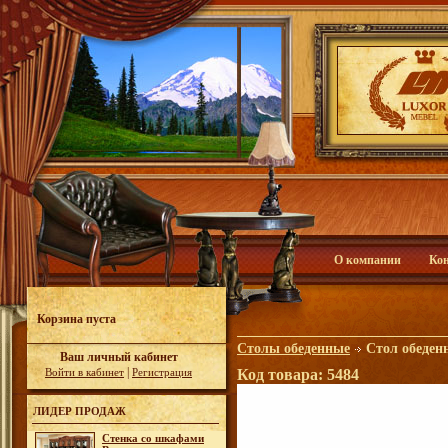
О компании
Ко
Корзина пуста
Столы обеденные
Стол обеден
Ваш личный кабинет
|
Войти в кабинет
Регистрация
Код товара: 5484
ЛИДЕР ПРОДАЖ
Стенка со шкафами