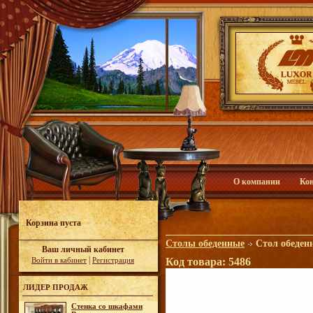
О компании
Ко
Корзина пуста
Столы обеденные
Стол обеден
Ваш личный кабинет
|
Войти в кабинет
Регистрация
Код товара: 5486
ЛИДЕР ПРОДАЖ
Стенка со шкафами