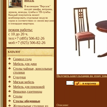
Версаль
В коллекцию "Версаль"
входят шкафы, витрины,
зеркала, комоды, тумбы и ТВ-тумбы.
Каждый покупатель может
комбинировать отдельные модули
серии в соответствии со своим вкусами
и площадью квартиры.
режим работы:
с 10 до 20 ч.
тел:+7 (495) 506-82-26
моб:+7 (925) 506-82-26
КАТАЛОГ
Символ года
Мебель для дачи
Столы чайные, консольные
столики
Получить консультацию по этому тов
Сундуки
Мягкая мебель
Мебель для прихожей
Вешалки,газетницы
Столы
Столы обеденные
Описание:
Журнальные столики из