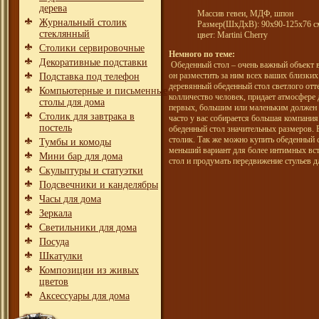
дерева
Массив гевеи, МДФ, шпон
Журнальный столик
Размер(ШхДхВ): 90х90-125х76 с
стеклянный
цвет: Martini Cherry
Столики сервировочные
Немного по теме:
Декоративные подставки
Обеденный стол – очень важный объект в
он разместить за ним всех ваших близки
Подставка под телефон
деревянный обеденный стол светлого отт
Компьютерные и письменные
колличество человек, придает атмосфере 
столы для дома
первых, большим или маленьким должен б
Столик для завтрака в
часто у вас собирается большая компания
постель
обеденный стол значительных размеров. 
столик. Так же можно купить обеденный с
Тумбы и комоды
меньший вариант для более интимных встр
Мини бар для дома
стол и продумать передвижение стульев д
Скульптуры и статуэтки
Подсвечники и канделябры
Часы для дома
Зеркала
Светильники для дома
Посуда
Шкатулки
Композиции из живых
цветов
Аксессуары для дома