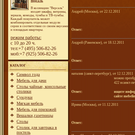
Версаль
В коллекцию "Версаль"
Андрей (Москва), от 22.12.2011
входят шкафы, витрины,
зеркала, комоды, тумбы и ТВ-тумбы.
Каждый покупатель может
комбинировать отдельные модули
серии в соответствии со своим вкусами
Ответ:
и площадью квартиры.
режим работы:
с 10 до 20 ч.
Андрей (Раменское), от 18.12.2011
тел:+7 (495) 506-82-26
моб:+7 (925) 506-82-26
Ответ:
КАТАЛОГ
наталия (санкт-перетбург), от 12.12.2011
Символ года
можно преобр
Мебель для дачи
422 всанкт-пе
Столы чайные, консольные
столики
Ответ:
ищите инфо
сайте mebeli
Сундуки
Мягкая мебель
Ирина (Москва), от 11.12.2011
Мебель для прихожей
Вешалки,газетницы
Столы
Ответ:
Столик для завтрака в
постель