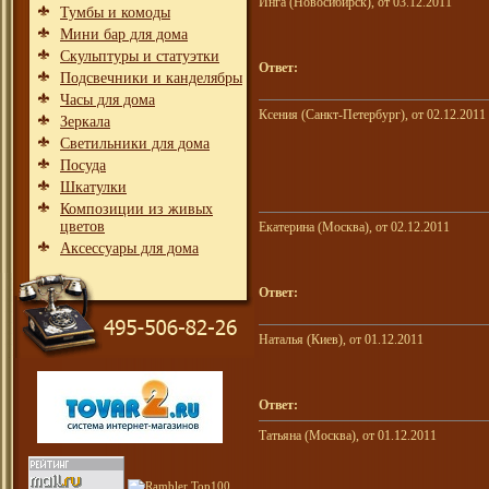
Инга (Новосибирск), от 03.12.2011
Тумбы и комоды
Мини бар для дома
Скульптуры и статуэтки
Ответ:
Подсвечники и канделябры
Часы для дома
Ксения (Санкт-Петербург), от 02.12.2011
Зеркала
Светильники для дома
Посуда
Шкатулки
Композиции из живых
цветов
Екатерина (Москва), от 02.12.2011
Аксессуары для дома
Ответ:
Наталья (Киев), от 01.12.2011
Ответ:
Татьяна (Москва), от 01.12.2011