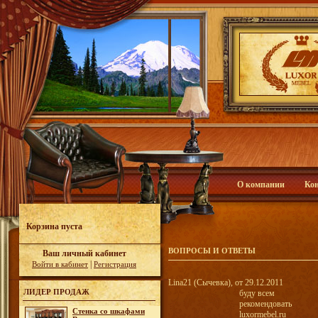
О компании
Ко
Корзина пуста
ВОПРОСЫ И ОТВЕТЫ
Ваш личный кабинет
|
Войти в кабинет
Регистрация
Lina21 (Сычевка), от 29.12.2011
ЛИДЕР ПРОДАЖ
буду всем
рекомендовать
Стенка со шкафами
luxormebel.ru