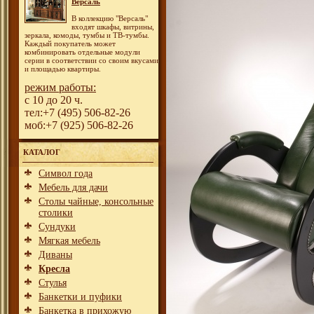
Версаль
В коллекцию "Версаль"
входят шкафы, витрины,
зеркала, комоды, тумбы и ТВ-тумбы.
Каждый покупатель может
комбинировать отдельные модули
серии в соответствии со своим вкусами
и площадью квартиры.
режим работы:
с 10 до 20 ч.
тел:+7 (495) 506-82-26
моб:+7 (925) 506-82-26
КАТАЛОГ
Символ года
Мебель для дачи
Столы чайные, консольные
столики
Сундуки
Мягкая мебель
Диваны
Кресла
Стулья
Банкетки и пуфики
Банкетка в прихожую