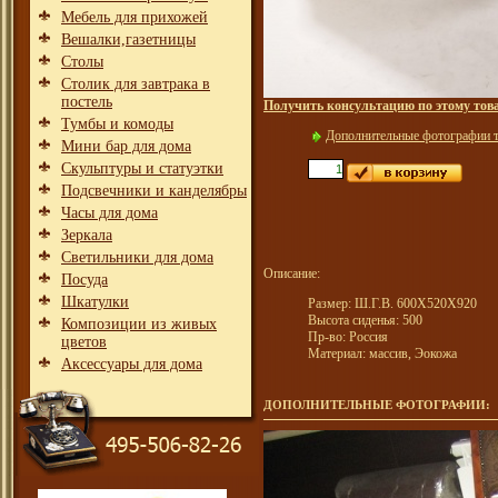
Мебель для прихожей
Вешалки,газетницы
Столы
Столик для завтрака в
постель
Получить консультацию по этому тов
Тумбы и комоды
Дополнительные фотографии 
Мини бар для дома
Скульптуры и статуэтки
Подсвечники и канделябры
Часы для дома
Зеркала
Светильники для дома
Описание:
Посуда
Шкатулки
Размер: Ш.Г.В. 600Х520Х920
Высота сиденья: 500
Композиции из живых
Пр-во: Россия
цветов
Материал: массив, Эокожа
Аксессуары для дома
ДОПОЛНИТЕЛЬНЫЕ ФОТОГРАФИИ: