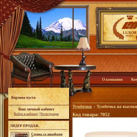
О компании
Ко
Корзина пуста
Тумбочки
Тумбочка на высоки
Ваш личный кабинет
|
Войти в кабинет
Регистрация
Код товара: 7052
ЛИДЕР ПРОДАЖ
Стенка со шкафами