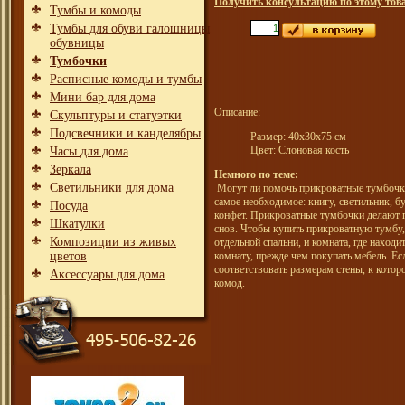
Получить консультацию по этому тов
Тумбы и комоды
Тумбы для обуви галошницы
обувницы
Тумбочки
Расписные комоды и тумбы
Мини бар для дома
Описание:
Скульптуры и статуэтки
Подсвечники и канделябры
Размер: 40х30х75 см
Цвет: Слоновая кость
Часы для дома
Зеркала
Немного по теме:
Светильники для дома
Могут ли помочь прикроватные тумбочки
самое необходимое: книгу, светильник, 
Посуда
конфет. Прикроватные тумбочки делают по
Шкатулки
снов. Чтобы купить прикроватную тумбу,
Композиции из живых
отдельной спальни, и комната, где находи
цветов
комнату, прежде чем покупать мебель. Ес
соответствовать размерам стены, к кото
Аксессуары для дома
комод.