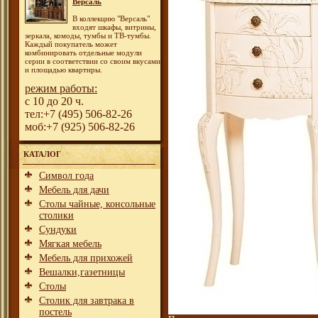
Версаль
В коллекцию "Версаль"
входят шкафы, витрины,
зеркала, комоды, тумбы и ТВ-тумбы.
Каждый покупатель может
комбинировать отдельные модули
серии в соответствии со своим вкусами
и площадью квартиры.
режим работы:
с 10 до 20 ч.
тел:+7 (495) 506-82-26
моб:+7 (925) 506-82-26
КАТАЛОГ
Символ года
Мебель для дачи
Столы чайные, консольные
столики
Сундуки
Мягкая мебель
Мебель для прихожей
Вешалки,газетницы
Столы
Столик для завтрака в
постель